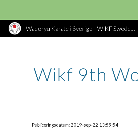
Sk
Wadoryu Karate i Sverige - WIKF Sweden, Wado Ryu Karate
Wikf 9th Wo
Publiceringsdatum: 2019-sep-22 13:59:54