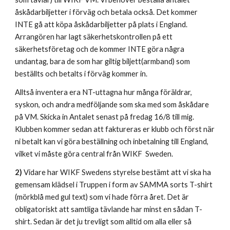
åskådarbiljetter i förväg och betala också. Det kommer
INTE gå att köpa åskådarbiljetter på plats i England.
Arrangören har lagt säkerhetskontrollen på ett
säkerhetsföretag och de kommer INTE göra några
undantag, bara de som har giltig biljett(armband) som
beställts och betalts i förväg kommer in.
Alltså inventera era NT-uttagna hur många föräldrar,
syskon, och andra medföljande som ska med som åskådare
på VM. Skicka in Antalet senast på fredag 16/8 till mig.
Klubben kommer sedan att faktureras er klubb och först när
ni betalt kan vi göra beställning och inbetalning till England,
vilket vi måste göra central från WIKF Sweden.
2)
Vidare har WIKF Swedens styrelse bestämt att vi ska ha
gemensam klädsel i Truppen i form av SAMMA sorts T-shirt
(mörkblå med gul text) som vi hade förra året. Det är
obligatoriskt att samtliga tävlande har minst en sådan T-
shirt. Sedan är det ju trevligt som alltid om alla eller så