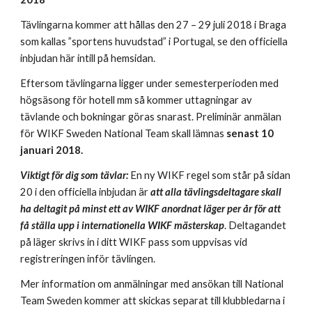
Tävlingarna kommer att hållas den 27 – 29 juli 2018 i Braga
som kallas ”sportens huvudstad” i Portugal, se den officiella
inbjudan här intill på hemsidan.
Eftersom tävlingarna ligger under semesterperioden med
högsäsong för hotell mm så kommer uttagningar av
tävlande och bokningar göras snarast. Preliminär anmälan
för WIKF Sweden National Team skall lämnas
senast 10
januari 2018.
Viktigt för dig som tävlar:
En ny WIKF regel som står på sidan
20 i den officiella inbjudan är
att alla tävlingsdeltagare skall
ha deltagit på minst ett av WIKF anordnat läger per år för att
få ställa upp i internationella WIKF mästerskap
. Deltagandet
på läger skrivs in i ditt WIKF pass som uppvisas vid
registreringen inför tävlingen.
Mer information om anmälningar med ansökan till National
Team Sweden kommer att skickas separat till klubbledarna i