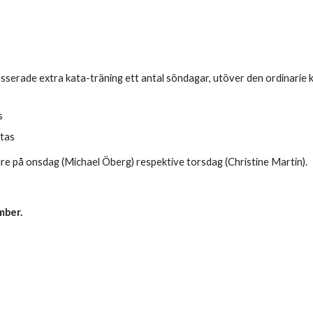
resserade extra kata-träning ett antal söndagar, utöver den ordinarie
s
atas
nare på onsdag (Michael Öberg) respektive torsdag (Christine Martin).
mber.