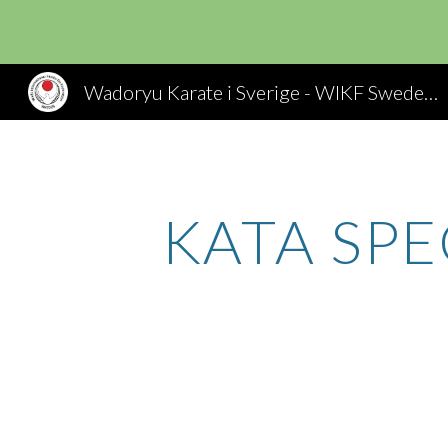
Sk
Wadoryu Karate i Sverige - WIKF Sweden, Wado Ryu Karate
KATA SPE