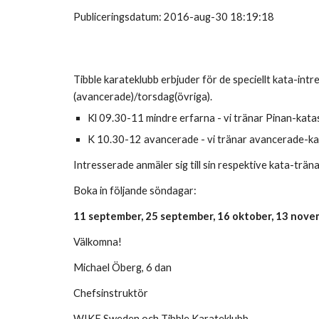
Publiceringsdatum: 2016-aug-30 18:19:18
Tibble karateklubb erbjuder för de speciellt kata-int
(avancerade)/torsdag(övriga).
Kl 09.30-11 mindre erfarna - vi tränar Pinan-kata
K 10.30-12 avancerade - vi tränar avancerade-k
Intresserade anmäler sig till sin respektive kata-trä
Boka in följande söndagar:
11 september, 25 september, 16 oktober, 13 nove
Välkomna!
Michael Öberg, 6 dan
Chefsinstruktör
WIKF Sweden och Tibble Karateklubb.