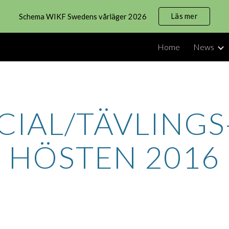
Läs mer
Schema WIKF Swedens vårläger 2026
ip to main content
Skip to navigat
Home
News
CIAL/TÄVLING
HÖSTEN 2016