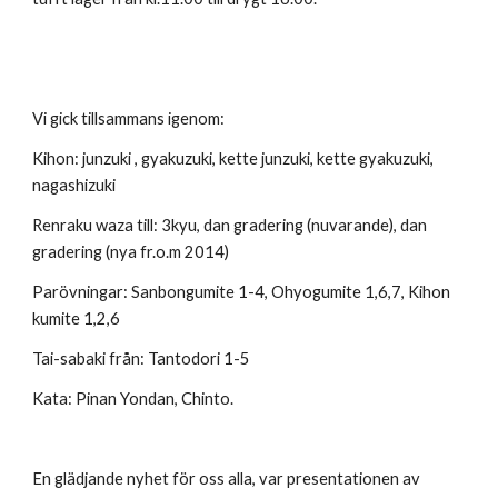
Vi gick tillsammans igenom:
Kihon: junzuki , gyakuzuki, kette junzuki, kette gyakuzuki,
nagashizuki
Renraku waza till: 3kyu, dan gradering (nuvarande), dan
gradering (nya fr.o.m 2014)
Parövningar: Sanbongumite 1-4, Ohyogumite 1,6,7, Kihon
kumite 1,2,6
Tai-sabaki från: Tantodori 1-5
Kata: Pinan Yondan, Chinto.
En glädjande nyhet för oss alla, var presentationen av